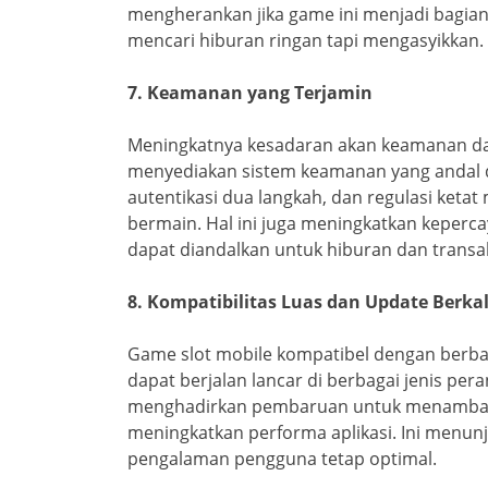
mengherankan jika game ini menjadi bagian
mencari hiburan ringan tapi mengasyikkan.
7. Keamanan yang Terjamin
Meningkatnya kesadaran akan keamanan 
menyediakan sistem keamanan yang andal dala
autentikasi dua langkah, dan regulasi ket
bermain. Hal ini juga meningkatkan keperc
dapat diandalkan untuk hiburan dan transaks
8. Kompatibilitas Luas dan Update Berka
Game slot mobile kompatibel dengan berbaga
dapat berjalan lancar di berbagai jenis per
menghadirkan pembaruan untuk menambahk
meningkatkan performa aplikasi. Ini menun
pengalaman pengguna tetap optimal.