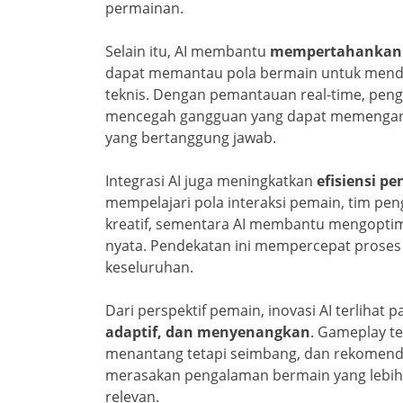
permainan.
Selain itu, AI membantu
mempertahankan 
dapat memantau pola bermain untuk mendete
teknis. Dengan pemantauan real-time, pen
mencegah gangguan yang dapat memengaruh
yang bertanggung jawab.
Integrasi AI juga meningkatkan
efisiensi 
mempelajari pola interaksi pemain, tim pen
kreatif, sementara AI membantu mengopti
nyata. Pendekatan ini mempercepat proses 
keseluruhan.
Dari perspektif pemain, inovasi AI terliha
adaptif, dan menyenangkan
. Gameplay te
menantang tetapi seimbang, dan rekomenda
merasakan pengalaman bermain yang lebih p
relevan.