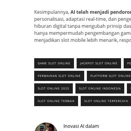
Kesimpulannya,
AI telah menjadi pendoro
personalisasi, adaptasi real-time, dan peng
hiburan digital tanpa mengubah prinsip das
hanya mempermudah pengembangan game, 
menjadikan slot mobile lebih menarik, respon
GAME SLOT ONLINE
JACKPOT SLOT ONLINE
PE
PERMAINAN SLOT ONLINE
PLATFORM SLOT ONLINE
SLOT ONLINE 2025
SLOT ONLINE INDONESIA
SLOT ONLINE TERBAIK
SLOT ONLINE TERPERCAYA
Inovasi AI dalam