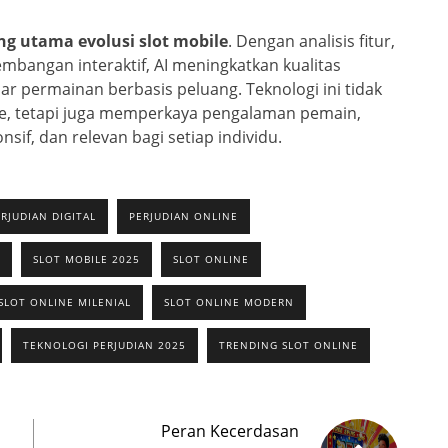
ng utama evolusi slot mobile
. Dengan analisis fitur,
embangan interaktif, AI meningkatkan kualitas
ar permainan berbasis peluang. Teknologi ini tidak
tetapi juga memperkaya pengalaman pemain,
sif, dan relevan bagi setiap individu.
RJUDIAN DIGITAL
PERJUDIAN ONLINE
SLOT MOBILE 2025
SLOT ONLINE
SLOT ONLINE MILENIAL
SLOT ONLINE MODERN
TEKNOLOGI PERJUDIAN 2025
TRENDING SLOT ONLINE
Peran Kecerdasan