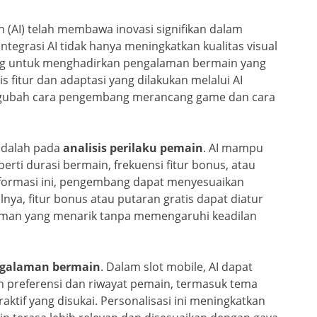
(AI) telah membawa inovasi signifikan dalam
 Integrasi AI tidak hanya meningkatkan kualitas visual
ng untuk menghadirkan pengalaman bermain yang
sis fitur dan adaptasi yang dilakukan melalui AI
ngubah cara pengembang merancang game dan cara
 adalah pada
analisis perilaku pemain
. AI mampu
erti durasi bermain, frekuensi fitur bonus, atau
informasi ini, pengembang dapat menyesuaikan
lnya, fitur bonus atau putaran gratis dapat diatur
man yang menarik tanpa memengaruhi keadilan
engalaman bermain
. Dalam slot mobile, AI dapat
preferensi dan riwayat pemain, termasuk tema
nteraktif yang disukai. Personalisasi ini meningkatkan