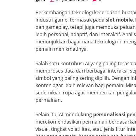
Perkembangan teknologi kecerdasan buatan 
industri game, termasuk pada
slot mobile
.
dan gameplay, tetapi juga membuka pelua
lebih personal, adaptif, dan interaktif. Anali
menunjukkan bagaimana teknologi ini me
pemain menikmatinya.
Salah satu kontribusi AI yang paling terasa
memproses data dari berbagai interaksi, sep
simbol yang paling sering dipilih. Dengan 
konten agar lebih relevan bagi pemain. Misa
sedemikian rupa agar memberikan pengala
permainan.
Selain itu, AI mendukung
personalisasi p
merekomendasikan permainan berdasarkan 
visual, tingkat volatilitas, atau jenis fitur i