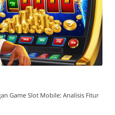
n Game Slot Mobile: Analisis Fitur